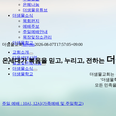
은혜나눔
더샘물유튜브
더샘물소식
목회편지
예배주보
주일예배안내
목장및장소관리
더샘물학교
더샘물교회
knyous
2026-08-07T17:57:05+09:00
교회소개
더
다음세대사역
온세대가 복음을 믿고, 누리고, 전하는
설교및은혜나눔
더샘물소식
더샘물학교
더샘물교회는 
‘더샘물
모든 민족을
주일 예배 : 10시, 12시(가족예배 및 주일학교)