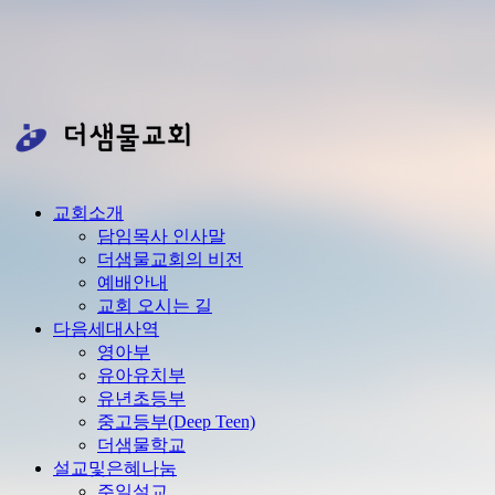
교회소개
담임목사 인사말
더샘물교회의 비전
예배안내
교회 오시는 길
다음세대사역
영아부
유아유치부
유년초등부
중고등부(Deep Teen)
더샘물학교
설교및은혜나눔
주일설교