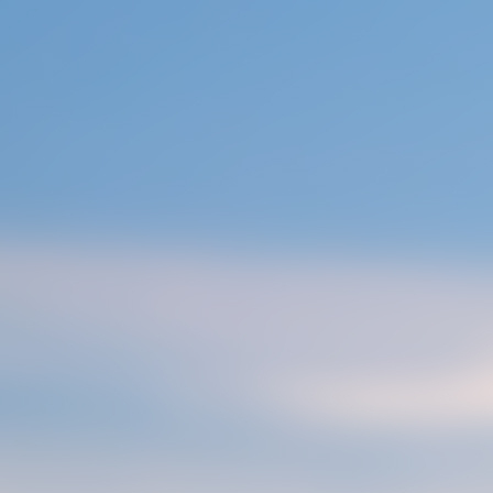
콘
텐
츠
로
건
너
뛰
기