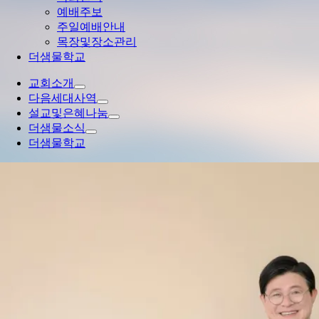
예배주보
주일예배안내
목장및장소관리
더샘물학교
교회소개
다음세대사역
설교및은혜나눔
더샘물소식
더샘물학교