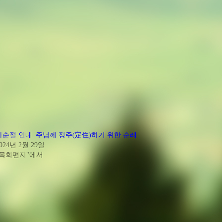
사순절 인내_주님께 정주(定住)하기 위한 순례
024년 2월 29일
"목회편지"에서