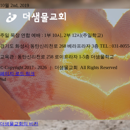
10월 2nd, 2019
주일 목장 연합 예배 : 1부 10시, 2부 12시(주일학교)
경기도 화성시 동탄신리천로 268 베라프라자 3층 TEL : 031-8055-8339
교육관 : 동탄신리천로 258 로이프라자 1-5층 더샘물학교
© Copyright 2017 -
2026 | 더샘물교회 All Rights Reserved
YouTube
페이지 로드 링크
%d
Go
to
Top
더샘물교회의 비전