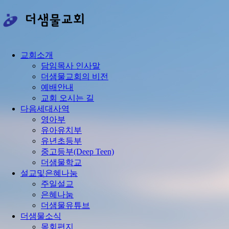
콘
텐
츠
로
건
교회소개
너
담임목사 인사말
뛰
더샘물교회의 비전
기
예배안내
교회 오시는 길
다음세대사역
영아부
유아유치부
유년초등부
중고등부(Deep Teen)
더샘물학교
설교및은혜나눔
주일설교
은혜나눔
더샘물유튜브
더샘물소식
목회편지