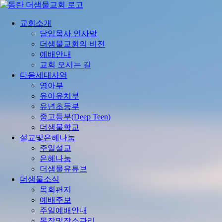
콘
텐
교회소개
츠
담임목사 인사말
로
더샘물교회의 비전
건
예배안내
너
교회 오시는 길
뛰
다음세대사역
기
영아부
유아유치부
유년초등부
중고등부(Deep Teen)
더샘물학교
설교및은혜나눔
주일설교
은혜나눔
더샘물유튜브
더샘물소식
목회편지
예배주보
주일예배안내
목장및장소관리