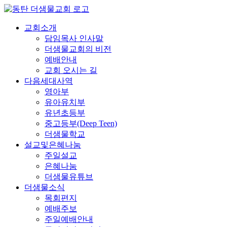
콘
텐
교회소개
츠
담임목사 인사말
로
더샘물교회의 비전
건
예배안내
너
교회 오시는 길
뛰
다음세대사역
기
영아부
유아유치부
유년초등부
중고등부(Deep Teen)
더샘물학교
설교및은혜나눔
주일설교
은혜나눔
더샘물유튜브
더샘물소식
목회편지
예배주보
주일예배안내