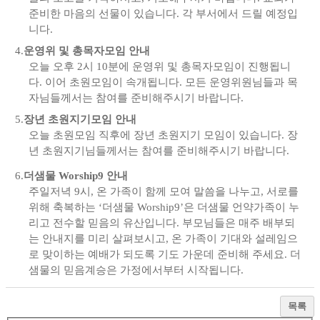
준비한 마음의 선물이 있습니다
.
각 부서에서 드릴 예정입
니다
.
4.
운영위
및 총목자모임 안내
오늘 오후
2
시
10
분에
운영위
및 총목자모임이 진행됩니
다
.
이어 초원모임이 속개됩니다
.
모든 운영위원님들과 목
자님들께서는 참여를 준비해주시기 바랍니다
.
5.
장년 초원지기모임 안내
오늘 초원모임 직후에 장년 초원지기 모임이 있습니다
.
장
년
초원지기님들께서는
참여를 준비해주시기 바랍니다
.
6.
더샘물
Worship9
안내
주일저녁
9
시
,
온 가족이 함께 모여 말씀을 나누고
,
서로를
위해 축복하는 ‘
더샘물
Worship9’
은
더샘물
언약가족이 누
리고 전수할 믿음의 유산입니다
.
부모님들은 매주 배부되
는 안내지를 미리 살펴보시고
,
온 가족이 기대와
설레임으
로
맞이하는 예배가 되도록 기도 가운데 준비해 주세요
.
더
샘물의 믿음계승은 가정에서부터 시작됩니다
.
목록