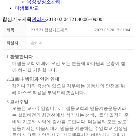
목장및장소관리
더샘물학교
합심기도제목
관리자
2018-02-04T21:40:06+09:00
제목
23.5.21 합심기도제목
2023-05-20 15:01:04
작성자
관리자
1.
환영합니다
더샘물교회 예배에 오신 모든 분들께 하나님의 은총이 함
께
하시길
기원합니다
.
2.
코로나 방역과 안전 안내
감기나 기타 증상이 있으실 경우에는 공동체의 안전을 위
해 마스크 착용을 부탁드리겠습니다
.
3.
교사주일
오늘은
교사주일입니다
.
더샘물교회의 믿음계승운동이라
는 설립비전의 최전선에서 섬기시는 선생님들의 열정과 준
비와 기도와 사역에 감사를 드립니다
.
더샘물의 모든 성도
님들께서는 다음세대에 믿음을 계승하는 주일학교 선생님
들의 노고를 기억하시고
,
기도해주시기 바랍니다
.
교회가