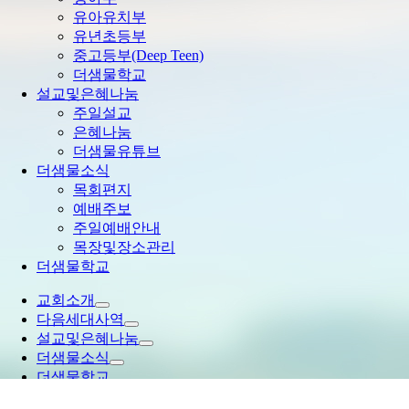
유아유치부
유년초등부
중고등부(Deep Teen)
더샘물학교
설교및은혜나눔
주일설교
은혜나눔
더샘물유튜브
더샘물소식
목회편지
예배주보
주일예배안내
목장및장소관리
더샘물학교
교회소개
다음세대사역
설교및은혜나눔
더샘물소식
더샘물학교