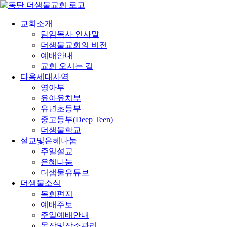
콘
텐
교회소개
츠
담임목사 인사말
로
더샘물교회의 비전
건
예배안내
너
교회 오시는 길
뛰
다음세대사역
기
영아부
유아유치부
유년초등부
중고등부(Deep Teen)
더샘물학교
설교및은혜나눔
주일설교
은혜나눔
더샘물유튜브
더샘물소식
목회편지
예배주보
주일예배안내
목장및장소관리