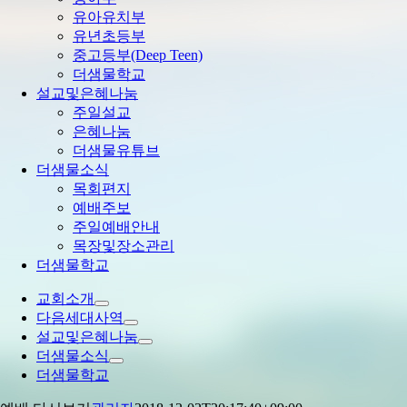
유아유치부
유년초등부
중고등부(Deep Teen)
더샘물학교
설교및은혜나눔
주일설교
은혜나눔
더샘물유튜브
더샘물소식
목회편지
예배주보
주일예배안내
목장및장소관리
더샘물학교
교회소개
다음세대사역
설교및은혜나눔
더샘물소식
더샘물학교