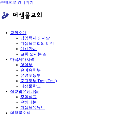
콘텐츠로 건너뛰기
교회소개
담임목사 인사말
더샘물교회의 비전
예배안내
교회 오시는 길
다음세대사역
영아부
유아유치부
유년초등부
중고등부(Deep Teen)
더샘물학교
설교및은혜나눔
주일설교
은혜나눔
더샘물유튜브
더샘물소식