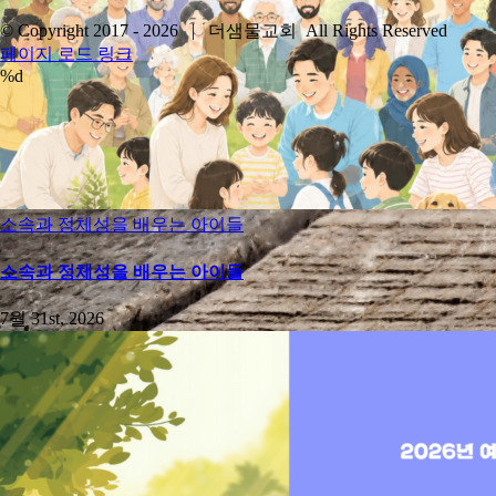
© Copyright 2017 -
2026 | 더샘물교회 All Rights Reserved
YouTube
페이지 로드 링크
%d
Go
to
Top
소속과 정체성을 배우는 아이들
소속과 정체성을 배우는 아이들
7월 31st, 2026