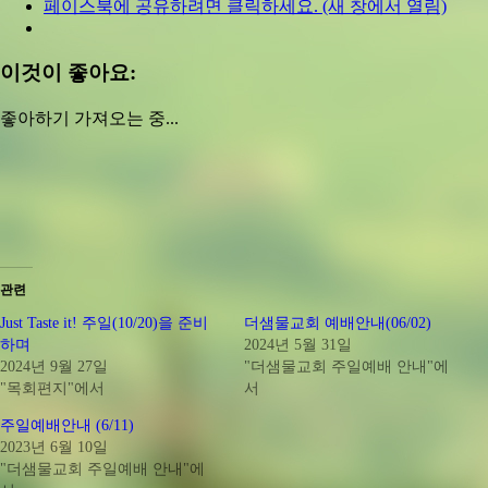
페이스북에 공유하려면 클릭하세요. (새 창에서 열림)
이것이 좋아요:
좋아하기
가져오는 중...
관련
Just Taste it! 주일(10/20)을 준비
더샘물교회 예배안내(06/02)
하며
2024년 5월 31일
2024년 9월 27일
"더샘물교회 주일예배 안내"에
"목회편지"에서
서
주일예배안내 (6/11)
2023년 6월 10일
"더샘물교회 주일예배 안내"에