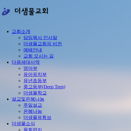
콘
텐
츠
로
건
교회소개
너
담임목사 인사말
뛰
더샘물교회의 비전
기
예배안내
교회 오시는 길
다음세대사역
영아부
유아유치부
유년초등부
중고등부(Deep Teen)
더샘물학교
설교및은혜나눔
주일설교
은혜나눔
더샘물유튜브
더샘물소식
목회편지