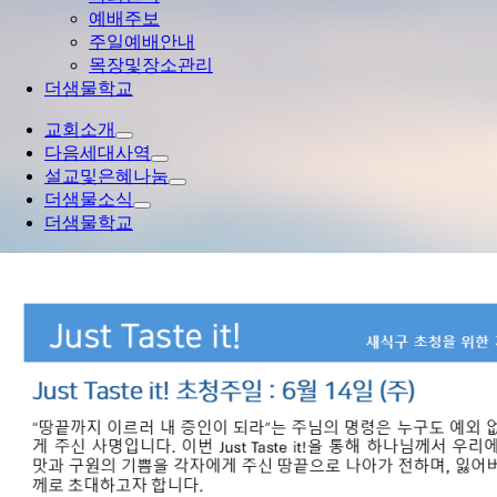
예배주보
주일예배안내
목장및장소관리
더샘물학교
교회소개
다음세대사역
설교및은혜나눔
더샘물소식
더샘물학교