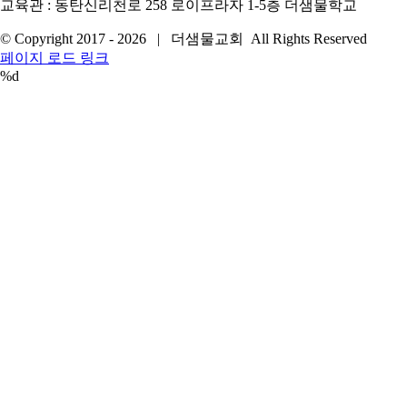
교육관 : 동탄신리천로 258 로이프라자 1-5층 더샘물학교
© Copyright 2017 -
2026 | 더샘물교회 All Rights Reserved
YouTube
페이지 로드 링크
%d
Go
to
Top