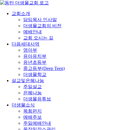
콘
텐
교회소개
츠
담임목사 인사말
로
더샘물교회의 비전
건
예배안내
너
교회 오시는 길
뛰
다음세대사역
기
영아부
유아유치부
유년초등부
중고등부(Deep Teen)
더샘물학교
설교및은혜나눔
주일설교
은혜나눔
더샘물유튜브
더샘물소식
목회편지
예배주보
주일예배안내
목장및장소관리