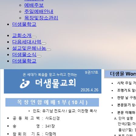
예배주보
주일예배안내
목장및장소관리
더샘물학교
교회소개
다음세대사역
설교및은혜나눔
더샘물소식
더샘물학교