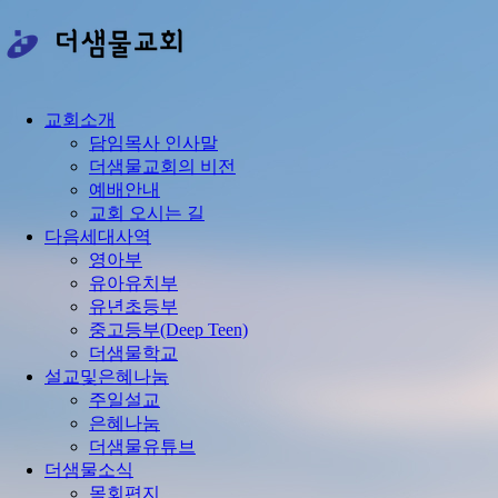
콘
텐
츠
로
건
교회소개
너
담임목사 인사말
뛰
더샘물교회의 비전
기
예배안내
교회 오시는 길
다음세대사역
영아부
유아유치부
유년초등부
중고등부(Deep Teen)
더샘물학교
설교및은혜나눔
주일설교
은혜나눔
더샘물유튜브
더샘물소식
목회편지