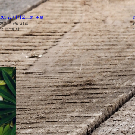
19.9.22 더샘물교회 주보
2019년 9월 21일
2
"주보"에서