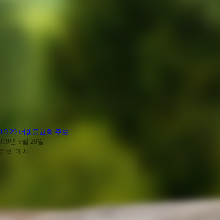
19.9.29 더샘물교회 주보
019년 9월 28일
"주보"에서