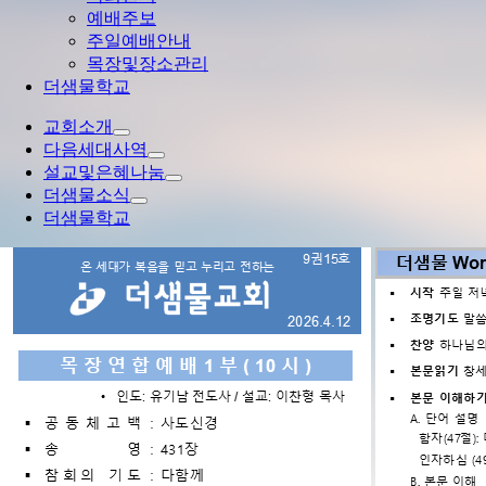
예배주보
주일예배안내
목장및장소관리
더샘물학교
교회소개
다음세대사역
설교및은혜나눔
더샘물소식
더샘물학교