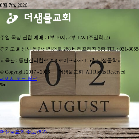
8월 7th, 2026
주일 목장 연합 예배 : 1부 10시, 2부 12시(주일학교)
경기도 화성시 동탄신리천로 268 베라프라자 3층 TEL : 031-8055-8339
교육관 : 동탄신리천로 258 로이프라자 1-5층 더샘물학교
© Copyright 2017 -
2026 | 더샘물교회 All Rights Reserved
YouTube
페이지 로드 링크
%d
Go
to
Top
더샘물교회 주보 (8/2)