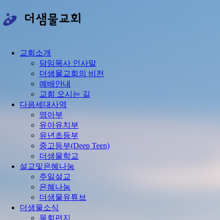
콘
텐
츠
로
건
교회소개
너
담임목사 인사말
뛰
더샘물교회의 비전
기
예배안내
교회 오시는 길
다음세대사역
영아부
유아유치부
유년초등부
중고등부(Deep Teen)
더샘물학교
설교및은혜나눔
주일설교
은혜나눔
더샘물유튜브
더샘물소식
목회편지