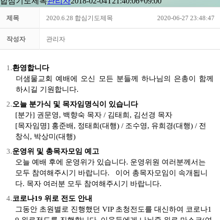
합심기도제목
관리자
2018-02-04T21:40:06+09:00
제목
2020.6.28 합심기도제목
2020-06-27 23:48:47
작성자
관리자
1.
환영합니다
더샘물교회 예배에 오신 모든 분들께 하나님의
은총
이 함께
하시길
기원합니다
.
2.
오늘
분가식
및 목자임명식이 있습니다
[
분가
]
권문영
,
백향숙
목자
/
김태희
,
김선경 목자
[
목자임명
]
홍준배
,
정태희
(
대행
) /
조수영
,
유희경
(
대행
) /
전
창식
,
박상미
(
대행
)
3.
운영위
및 총목자모임 예고
오늘 예배 후에 운영위가 있습니다
.
운영위원 여러분께서는
모두 참여해주시기 바랍니다
.
이어 총목자모임이 속개됩니
다
.
목자 여러분 모두 참여해주시기 바랍니다
.
4.
코로나
19
위로 전도 안내
그동안 초원별로 진행했던
VIP
초청전도를 대신하여 코로나
1