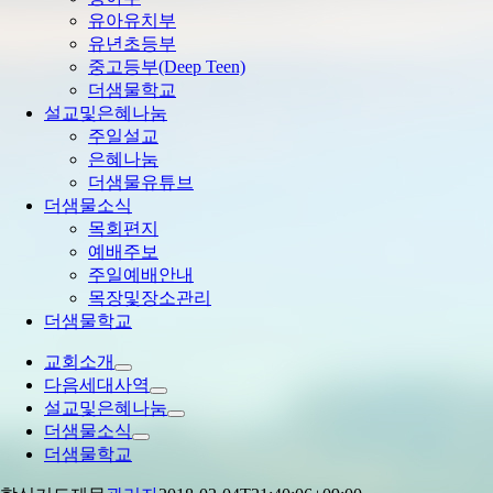
유아유치부
유년초등부
중고등부(Deep Teen)
더샘물학교
설교및은혜나눔
주일설교
은혜나눔
더샘물유튜브
더샘물소식
목회편지
예배주보
주일예배안내
목장및장소관리
더샘물학교
교회소개
다음세대사역
설교및은혜나눔
더샘물소식
더샘물학교