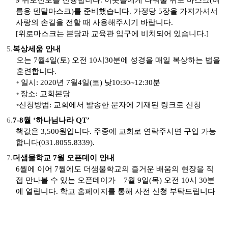
9
위로전도를 진행합니다
.
이웃들에게 나눠줄 위로 마스크
(
여
름용
덴탈마스크
)
를 준비했습니다
.
가정당
5
장을 가져가셔서
사랑의 손길을 전할 때 사용해주시기 바랍니다
.
[
위로마스크는 본당과 교육관 입구에 비치되어 있습니다
.]
5.
복상세움 안내
오는
7
월
4
일
(
토
)
오전
10
시
30
분에 성경을 매일 복상하는 법을
훈련합니다
.
•
일시
: 2020
년
7
월
4
일
(
토
)
낮
10:30~12:30
분
•
장소
:
교회본당
•
신청방법
:
교회에서 발송한 문자에 기재된 링크로 신청
6.
7-8
월 ‘하나님나라
QT’
책값은
3,500
원입니다
.
주중에 교회로 연락주시면 구입 가능
합니다
(031.8055.8339).
7.
더샘물학교
7
월
오픈데이
안내
6
월에 이어
7
월에도 더샘물학교의 즐거운 배움의 현장을 직
접 만나볼 수 있는
오픈데이가
7
월
9
일
(
목
)
오전
10
시
30
분
에 열립니다
.
학교 홈페이지를 통해 사전 신청 부탁드립니다
(
www.tsmca.or.kr
/ 031.372.9636)
학교홍보물이 교회와 교육
관 입구에 비치되어 있습니다
.
가져가셔서 필요한 분들에게
전해주시기 바랍니다
.