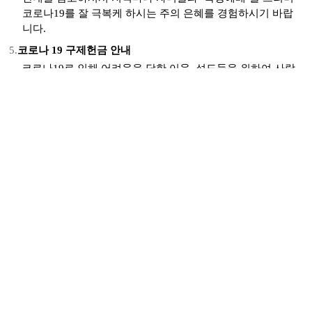
코로나
19
를 잘 극복케 하시는 주의 은혜를 경험하시기 바랍
니다
.
5.
코로나
19
구제헌금 안내
코로나
19
로 인해 어려움을 당한 이웃
,
성도들을 위하여 사랑
의 그릇을 준비하고 채워서 필요한 곳에 연결하려 합니다
.
함
께 나눌 마음과 형편이 되는 분들의 참여를 부탁합니다
.
•
사랑의 그릇
:
하나은행
925-910004-17404
•
표기방법
:
코로나 구제헌금
:
OOO_
구제
목록
이전
2020.5.24 합심기도제목
-
2020.5.17 합심기도제목
다음
2020.5.10 합심기도제목