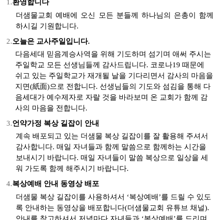
1.
환영합니다
더샘물교회 예배에 오신 모든 분들께 하나님의
은총
이 함께
하시길
기원합니다
.
2.
오늘은
교사주일입니다
.
다음세대 믿음계승사역을 위해 기도하며 섬기며 애써 주시는
주일학교 모든 선생님들께 감사드립니다
.
코로나
19
때문에
쉬고 있는 주일학교가 재개될 날을 기다리면서 감사의 마음을
지면
(
紙面
)
으로 전합니다
.
선생님들의 기도와 섬김을 통해 다
음세대가 예수제자로 자랄 것을 바라보며 온 교회가 함께 감
사의 마음을 전합니다
.
3.
언약가정 복상 길잡이 안내
계속 배포되고 있는
더샘물
복상 길잡이를 잘 활용해 주셔서
감사합니다
.
매일 자녀들과 함께 말씀으로 함께하는 시간을
보내시기 바랍니다
.
매일 자녀들이 말씀 복상으로 일상을 세
워 가도록 함께 해주시기 바랍니다
.
4.
복상예배 안내 동영상 배포
더샘물
복상 길잡이를 사용하셔서 ‘
복상예배’를
드릴 수 있도
록 안내하는 동영상을 배포합니다
(
더샘물교회 유튜브 채널
).
안내를 참고하셔서 저녁마다 자녀들과 ‘
복상예배’를
드리며