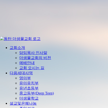
교회소개
담임목사 인사말
더샘물교회의 비전
예배안내
교회 오시는 길
다음세대사역
영아부
유아유치부
유년초등부
중고등부(Deep Teen)
더샘물학교
설교및은혜나눔