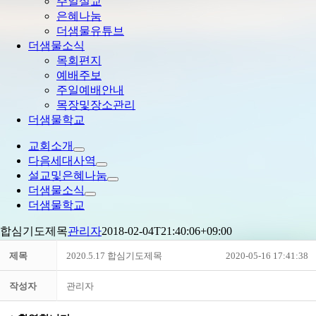
주일설교
은혜나눔
더샘물유튜브
더샘물소식
목회편지
예배주보
주일예배안내
목장및장소관리
더샘물학교
교회소개
다음세대사역
설교및은혜나눔
더샘물소식
더샘물학교
합심기도제목
관리자
2018-02-04T21:40:06+09:00
제목
2020.5.17 합심기도제목
2020-05-16 17:41:38
작성자
관리자