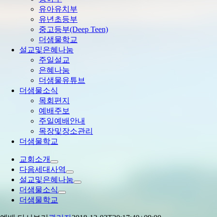
유아유치부
유년초등부
중고등부(Deep Teen)
더샘물학교
설교및은혜나눔
주일설교
은혜나눔
더샘물유튜브
더샘물소식
목회편지
예배주보
주일예배안내
목장및장소관리
더샘물학교
교회소개
다음세대사역
설교및은혜나눔
더샘물소식
더샘물학교