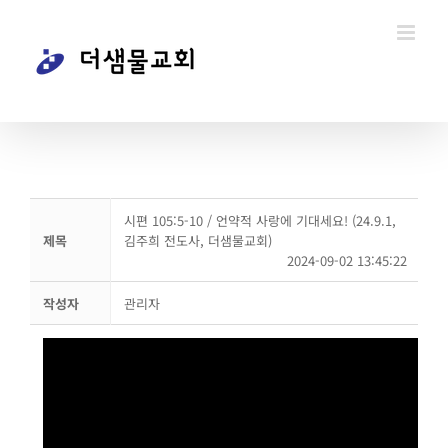
콘
텐
츠
로
건
너
뛰
시편 105:5-10 / 언약적 사랑에 기대세요! (24.9.1,
기
제목
김주희 전도사, 더샘물교회)
2024-09-02 13:45:22
작성자
관리자