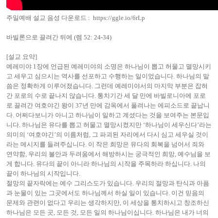
주일예배 설교 음성 다운로드 :
https://ggle.io/6rLp
바빌론으로 끌려간 뒤에 (렘 52: 24-34)
[설교 요약]
예레미야 1장에 언급된 예레미야의 소명은 하나님이 뽑고 허물고 멸망시키
고 세우고 심으시는 역사를 선포하고 수행하는 일이었습니다. 하나님의 말
씀은 정확하게 이루어졌습니다. 그런데 예레미야서의 마지막 부분은 잡혀
간 포로의 수로 끝나지 않습니다. 통치기간 세 달 만에 바빌로니아에 포로
로 끌려간 여호야긴 왕이 37년 만에 감옥에서 풀려나는 에피소드로 끝납니
다. 어쩌다보니가 아니고 하나님이 일하고 계셨다는 것을 보여주는 본문입
니다. 하나님은 유다를 뽑고 허물고 멸망시켰지만 ‘하나님이 세우신다’라는
의미의 ‘여호야긴’의 이름처럼, 그 파괴된 자리에서 다시 심고 세우실 것이
라는 메시지를 들려주십니다. 이 작은 희망은 유다의 회복을 넘어서 죄와
연약함, 우리의 불안과 두려움에서 해방하시는 궁극적인 희망, 예수님을 보
게 합니다. 유다의 끝이 아니라 하나님의 시작을 주목하라 하십니다. 나의
끝이 하나님의 시작입니다.
절망의 끝자락에는 예수 그리스도가 있습니다. 우리의 절망과 탄식과 아픔
과 눈물이 있는 그곳에서도 하나님께서 하실 일이 있습니다. 이건 믿음의
문제와 관련이 없다고 우리는 생각하지만, 이 세상을 통치하시고 창조하신
하나님은 모든 곳, 모든 것, 모든 일의 하나님이십니다. 하나님은 내가 너의