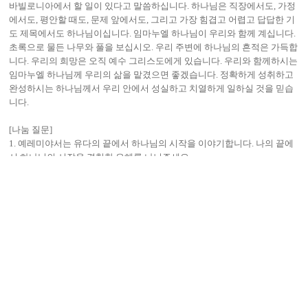
바빌로니아에서 할 일이 있다고 말씀하십니다. 하나님은 직장에서도, 가정
에서도, 평안할 때도, 문제 앞에서도, 그리고 가장 힘겹고 어렵고 답답한 기
도 제목에서도 하나님이십니다. 임마누엘 하나님이 우리와 함께 계십니다.
초록으로 물든 나무와 풀을 보십시오. 우리 주변에 하나님의 흔적은 가득합
니다. 우리의 희망은 오직 예수 그리스도에게 있습니다. 우리와 함께하시는
임마누엘 하나님께 우리의 삶을 맡겼으면 좋겠습니다. 정확하게 성취하고
완성하시는 하나님께서 우리 안에서 성실하고 치열하게 일하실 것을 믿습
니다.
[나눔 질문]
1. 예레미야서는 유다의 끝에서 하나님의 시작을 이야기합니다. 나의 끝에
서 하나님의 시작을 경험한 은혜를 나눠주세요.
2. 현재 여러분이 겪고 있는 바빌로니아는 어디인가요? 탄식과 눈물이 있는
너의 바빌로니아서 할 일이 있다고 하시는 하나님의 말씀이 여러분에게 주
는 위로는 무엇인가요?
3. 우리의 희망은 언제나 우리와 함께 하시는 임마누엘 하나님께 있습니다.
하나님의 시작, 일하심을 기대하는 여러분의 기도 제목을 나눠주세요.
목록