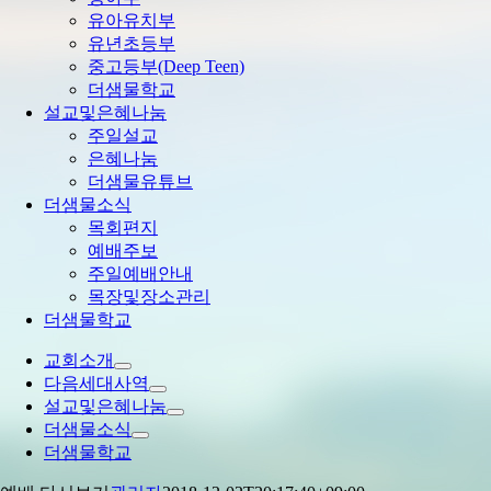
유아유치부
유년초등부
중고등부(Deep Teen)
더샘물학교
설교및은혜나눔
주일설교
은혜나눔
더샘물유튜브
더샘물소식
목회편지
예배주보
주일예배안내
목장및장소관리
더샘물학교
교회소개
다음세대사역
설교및은혜나눔
더샘물소식
더샘물학교