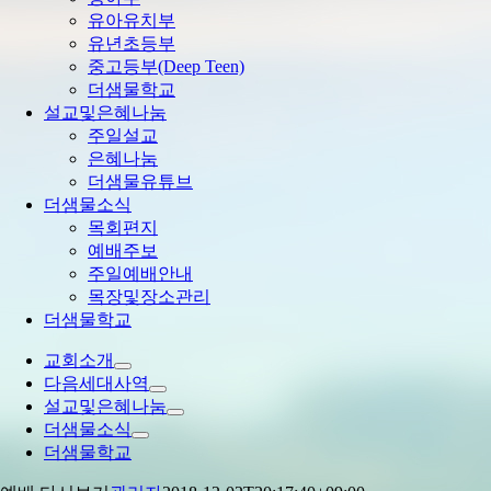
유아유치부
유년초등부
중고등부(Deep Teen)
더샘물학교
설교및은혜나눔
주일설교
은혜나눔
더샘물유튜브
더샘물소식
목회편지
예배주보
주일예배안내
목장및장소관리
더샘물학교
교회소개
다음세대사역
설교및은혜나눔
더샘물소식
더샘물학교