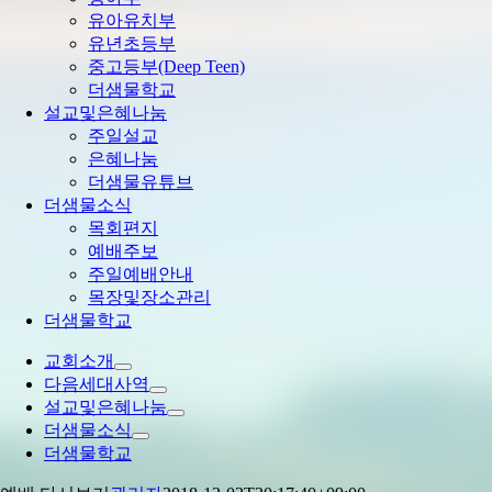
유아유치부
유년초등부
중고등부(Deep Teen)
더샘물학교
설교및은혜나눔
주일설교
은혜나눔
더샘물유튜브
더샘물소식
목회편지
예배주보
주일예배안내
목장및장소관리
더샘물학교
교회소개
다음세대사역
설교및은혜나눔
더샘물소식
더샘물학교